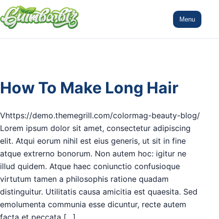
Menu
How To Make Long Hair
Vhttps://demo.themegrill.com/colormag-beauty-blog/
Lorem ipsum dolor sit amet, consectetur adipiscing
elit. Atqui eorum nihil est eius generis, ut sit in fine
atque extrerno bonorum. Non autem hoc: igitur ne
illud quidem. Atque haec coniunctio confusioque
virtutum tamen a philosophis ratione quadam
distinguitur. Utilitatis causa amicitia est quaesita. Sed
emolumenta communia esse dicuntur, recte autem
facta et peccata […]