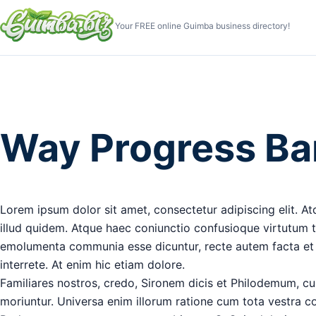
Your FREE online Guimba business directory!
Way Progress Bar
Lorem ipsum dolor sit amet, consectetur adipiscing elit. Atq
illud quidem. Atque haec coniunctio confusioque virtutum ta
emolumenta communia esse dicuntur, recte autem facta et 
interrete. At enim hic etiam dolore.
Familiares nostros, credo, Sironem dicis et Philodemum, c
moriuntur. Universa enim illorum ratione cum tota vestra co