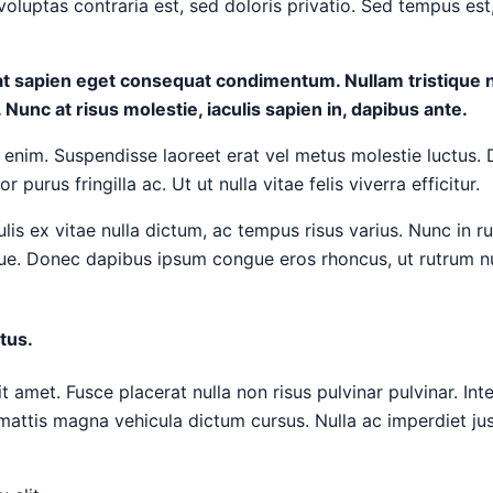
uptas contraria est, sed doloris privatio. Sed tempus est,
quat sapien eget consequat condimentum. Nullam tristiqu
Nunc at risus molestie, iaculis sapien in, dapibus ante.
rat enim. Suspendisse laoreet erat vel metus molestie luctus.
us fringilla ac. Ut ut nulla vitae felis viverra efficitur.
s ex vitae nulla dictum, ac tempus risus varius. Nunc in ru
ugue. Donec dapibus ipsum congue eros rhoncus, ut rutrum nu
tus.
 amet. Fusce placerat nulla non risus pulvinar pulvinar. Inte
mattis magna vehicula dictum cursus. Nulla ac imperdiet just