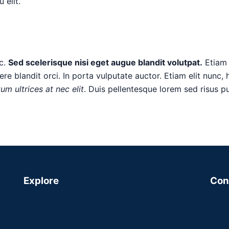
 elit.
c.
Sed scelerisque nisi eget augue blandit volutpat.
Etiam 
e blandit orci. In porta vulputate auctor. Etiam elit nunc, he
um ultrices at nec elit
. Duis pellentesque lorem sed risus pul
Explore
Con