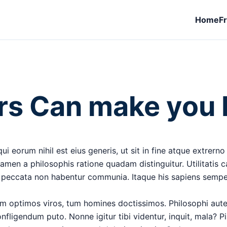
Home
F
s Can make you F
ui eorum nihil est eius generis, ut sit in fine atque extrer
men a philosophis ratione quadam distinguitur. Utilitatis c
peccata non habentur communia. Itaque his sapiens semper
um optimos viros, tum homines doctissimos. Philosophi aute
nfligendum puto. Nonne igitur tibi videntur, inquit, mala? 