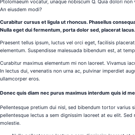
Ptolomaeum vocatur, unaque nobiscum Q. Quia dolori non vol
An eiusdem modi?
Curabitur cursus et ligula ut rhoncus. Phasellus conse
Nulla eget dui fermentum, porta dolor sed, placerat lacus. 
Praesent tellus ipsum, luctus vel orci eget, facilisis place
elementum. Suspendisse malesuada bibendum est, at tempor pur
Curabitur maximus elementum mi non laoreet. Vivamus iaculi
In lectus dui, venenatis non urna ac, pulvinar imperdiet a
ullamcorper eros.
Donec quis diam nec purus maximus interdum quis id me
Pellentesque pretium dui nisl, sed bibendum tortor varius sit
pellentesque lectus a sem dignissim laoreet at eu elit. Sed 
molestie.