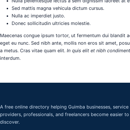
Nulla pellentesque lectus a sem dignissim laoreet at eu
Sed mattis magna vehicula dictum cursus.
Nulla ac imperdiet justo.
Donec sollicitudin ultricies molestie.
Maecenas congue ipsum tortor, ut fermentum dui blandit a
eget eu nunc. Sed nibh ante, mollis non eros sit amet, posuer
a metus. Cras vitae quam elit.
In quis elit et nibh condiment
interdum.
A free online directory helping Guimba businesses, service
providers, professionals, and freelancers become easier to
discover.