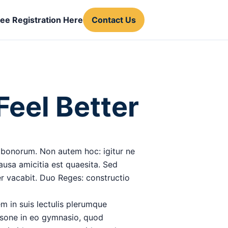
ree Registration Here
Contact Us
eel Better
no bonorum. Non autem hoc: igitur ne
ausa amicitia est quaesita. Sed
 vacabit. Duo Reges: constructio
m in suis lectulis plerumque
Pisone in eo gymnasio, quod